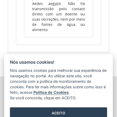
Aedes aegypti. Não há
transmissão pelo contato
direto com um doente ou
suas secreções, nem por meio
de fontes de água ou
alimento.
Nós usamos cookies!
Nós usamos cookies para melhorar sua experiência de
navegação no portal. Ao utilizar este site, você
concorda com a política de monitoramento de
SESA - SECRETARIA DE ESTADO DA SAÚDE (ARBOVIROSES)
cookies. Para ter mais informações sobre como isso é
Av. Marechal Mascarenhas de Moraes, nº 2025 - Bento
feito, acesse
Política de Cookies
.
Ferreira
Se você concorda, clique em ACEITO.
CEP: 29052-121 - Vitória / ES
Tel.: (27) 3636-8300
ACEITO